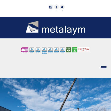
·
·
·