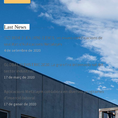
Last News
ISO 3834-2 i EN 1090-2 EXC3, les noves certificacions de
qualitat d’Aplicacions Metalaym
4 de setembre de 2020
GLOBAL INDUSTRIE 2020: La gran fira internacional del
sector industrial
17 de març de 2020
Aplicacions Metalaym col·labora en diversos programes
d’inserció laboral
17 de gener de 2020