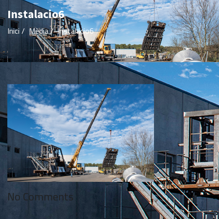
Instalacio6
Inici
/
Mèdia
/
Instalacio6
No Comments