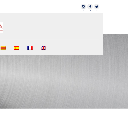
·
·
·