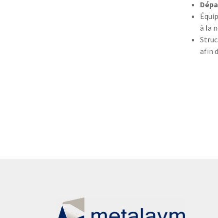
Dépa
Équip
à la
Struc
afin 