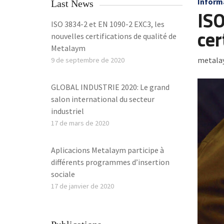
Inform
Last News
ISO
ISO 3834-2 et EN 1090-2 EXC3, les
cer
nouvelles certifications de qualité de
Metalaym
metala
9 de septembre de 2020
GLOBAL INDUSTRIE 2020: Le grand
salon international du secteur
industriel
17 de mars de 2020
Aplicacions Metalaym participe à
différents programmes d’insertion
sociale
17 de janvier de 2020