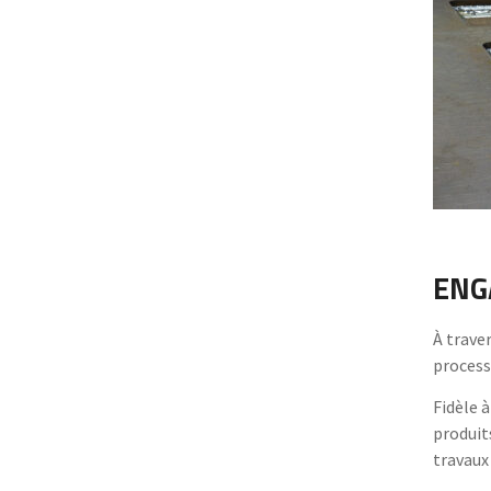
ENG
À trave
processu
Fidèle 
produits
travaux 