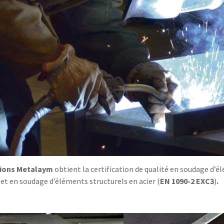
cions Metalaym
obtient la certification de qualité en soudage d’
 et en soudage d’éléments structurels en acier (
EN 1090-2 EXC3
)
.