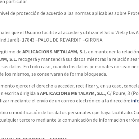
en particular.
 nivel de protección de acuerdo a las normas aplicables sobre Pro
es que el Usuario facilite al acceder y utilizar el Sitio Web y las 
ol.Ind Jardí)- 17843 –PALOL DE REVARDIT –GIRONA.
legìtimo de
APLICACIONS METALAYM, S.L.
en mantener la relación 
M, S.L.
recogerá y mantendrá sus datos mientras la relación sea vi
us datos. En todo caso, cuando los datos personales no sean neces
 de los mismos, se conservaran de forma bloqueada.
ento ejercer el derecho a acceder, rectificar y, en su caso, cance
escrita dirigida a
APLICACIONS METALAYM, S.L.
, C/ Roure, 3 (
ar mediante el envío de un correo electrónico a la dirección:
inf
io o modificación de los datos personales que haya facilitado. Cua
a cualquier tercero mediante la comunicación de información errón