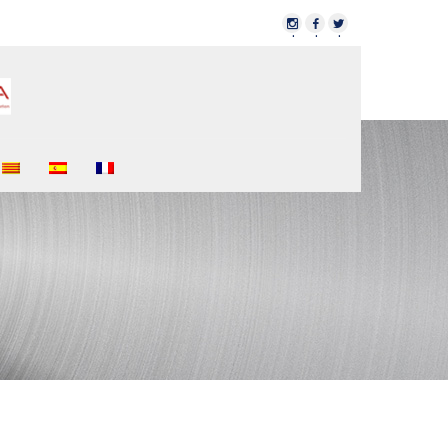
·
·
·