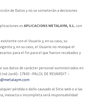
tección de Datos y no se someterán a decisiones
Aplicaciones es
APLICACIONS METALAYM, S.L.
con
existente con el Usuario y, en su caso, su
gente y, en su caso, el Usuario no revoque el
arios para el fin para el que fueron recabados y
lar sus datos de carácter personal suministrados en
Pol.Ind Jardí)- 17843 –PALOL DE REVARDIT –
o@metalaym.com
lquier pérdida o daño causado al Sitio web o a las
ea, inexacta o incompleta será responsabilidad