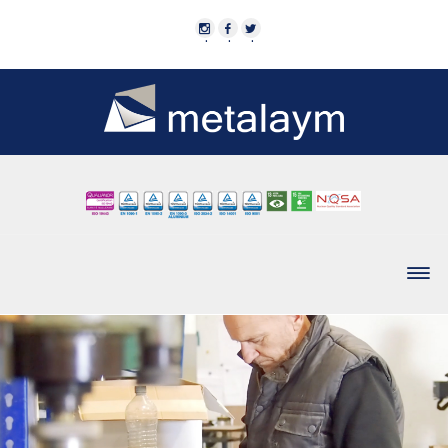
·
·
·