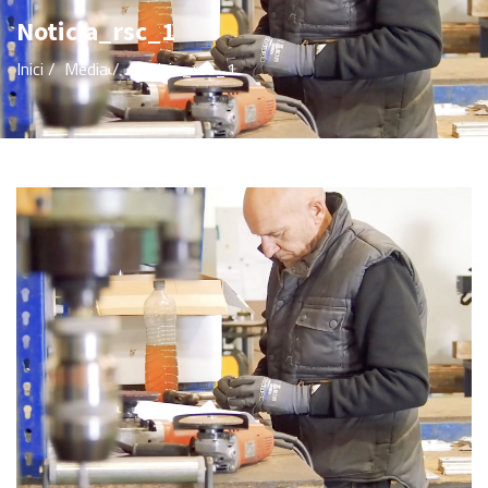
Noticia_rsc_1
Inici
/
Mèdia
/
Noticia_rsc_1