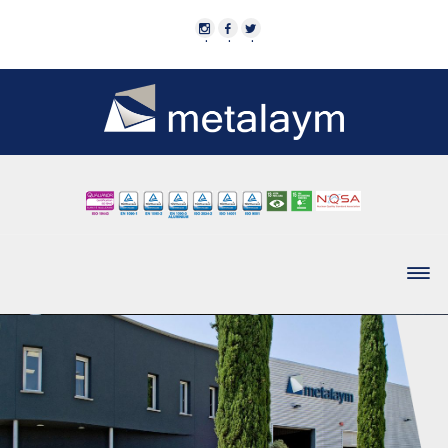
·
·
·