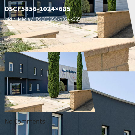
DSCF5856-1024×685
Inici
/
Mèdia
/
DSCF5856-1024x685
No Comments