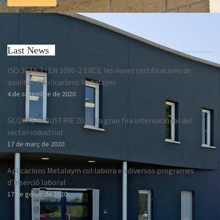
Last News
ISO 3834-2 i EN 1090-2 EXC3, les noves certificacions de
qualitat d’Aplicacions Metalaym
4 de setembre de 2020
GLOBAL INDUSTRIE 2020: La gran fira internacional del
sector industrial
17 de març de 2020
Aplicacions Metalaym col·labora en diversos programes
d’inserció laboral
17 de gener de 2020