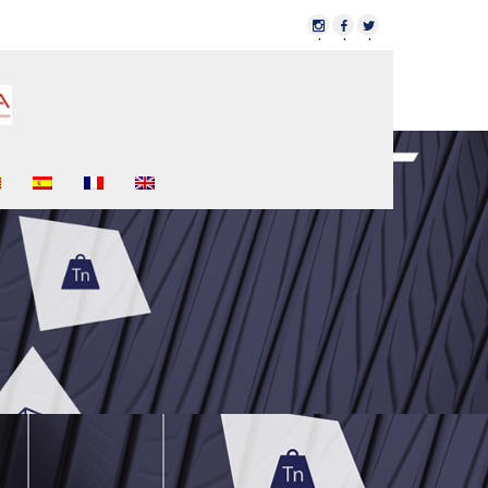
·
·
·