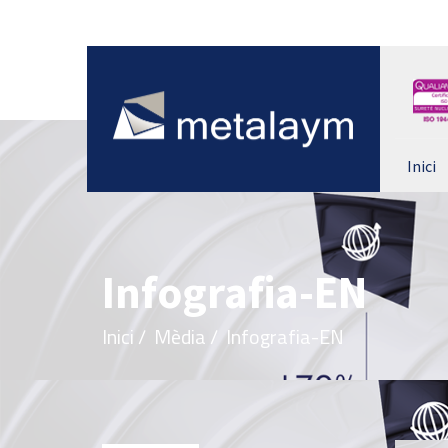
Inici
Infografia-EN
Inici
/
Mèdia
/
Infografia-EN